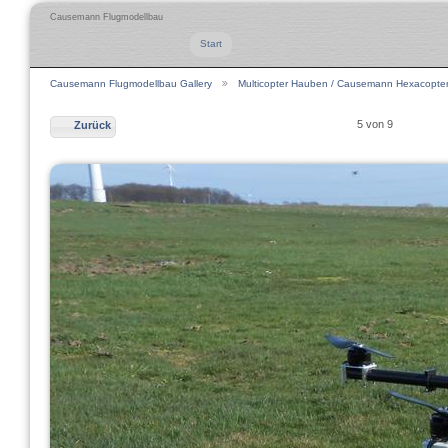
Causemann Flugmodellbau
Start
Causemann Flugmodellbau Gallery
Multicopter Hauben / Causemann Hexacopte
5 von 9
Zurück