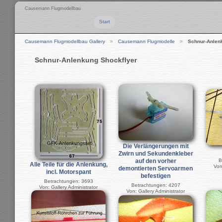
Causemann Flugmodellbau
Start
Causemann Flugmodellbau Gallery
Causemann Flugmodelle
Schnur-Anlen
Schnur-Anlenkung Shockflyer
Die Verlängerungen mit
Zwirn und Sekundenkleber
B
auf den vorher
Alle Teile für die Anlenkung,
Von
demontierten Servoarmen
incl. Motorspant
befestigen
Betrachtungen: 3693
Betrachtungen: 4207
Von: Gallery Administrator
Von: Gallery Administrator