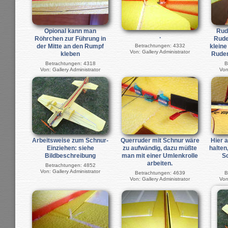
Opional kann man
Rud
.
Röhrchen zur Führung in
Rude
der Mitte an den Rumpf
Betrachtungen: 4332
kleine
Von: Gallery Administrator
kleben
Ruder
Betrachtungen: 4318
B
Von: Gallery Administrator
Von
Arbeitsweise zum Schnur-
Querruder mit Schnur wäre
Hier a
Einziehen: siehe
zu aufwändig, dazu müßte
halten
Bildbeschreibung
man mit einer Umlenkrolle
S
arbeiten.
Betrachtungen: 4852
Von: Gallery Administrator
Betrachtungen: 4639
B
Von: Gallery Administrator
Von