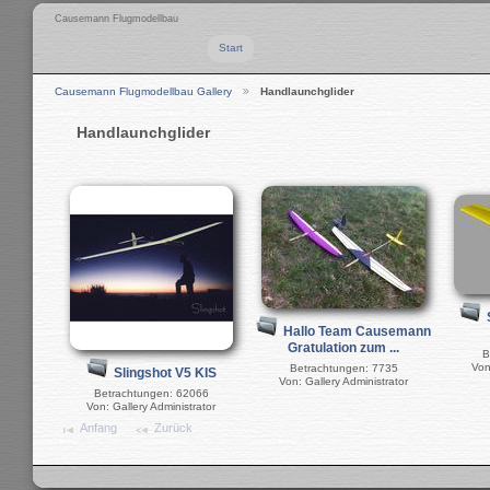
Causemann Flugmodellbau
Start
Causemann Flugmodellbau Gallery
Handlaunchglider
Handlaunchglider
Hallo Team Causemann
Gratulation zum ...
B
Von
Betrachtungen: 7735
Slingshot V5 KIS
Von: Gallery Administrator
Betrachtungen: 62066
Von: Gallery Administrator
Anfang
Zurück