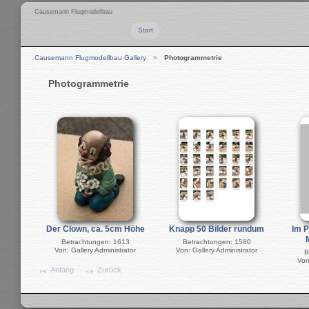
Causemann Flugmodellbau
Start
Causemann Flugmodellbau Gallery
Photogrammetrie
Photogrammetrie
Der Clown, ca. 5cm Höhe
Knapp 50 Bilder rundum
Im P
Betrachtungen: 1613
Betrachtungen: 1580
Von: Gallery Administrator
Von: Gallery Administrator
B
Von
Anfang
Zurück