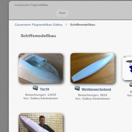
Causemann Flugmodellbau
Start
Causemann Flugmodellbau Gallery
Schiffsmodellbau
Schiffsmodellbau
Yacht
Wettbewerbsboot
B
Betrachtungen: 12635
Betrachtungen: 6824
Von
Von: Gallery Administrator
Von: Gallery Administrator